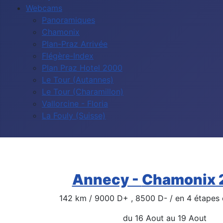
Webcams
Panoramiques
Chamonix
Plan-Praz Arrivée
Flégère-Index
Plan Praz Hotel 2000
Le Tour (Autannes)
Le Tour (Charamillon)
Vallorcine - Floria
La Fouly (Suisse)
Annecy -
Chamonix 
142
km / 9000 D+ , 8500 D- /
en 4 étapes e
du 16 Aout au 19 Aout