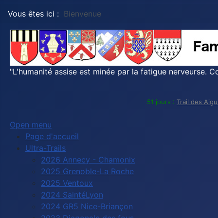
Vous êtes ici :
Bienvenue
"L'humanité assise est minée par la fatigue nerveurse. Co
51 jours :
Trail des Aig
Open menu
Page d'accueil
Ultra-Trails
2026 Annecy - Chamonix
2025 Grenoble-La Roche
2025 Ventoux
2024 SaintéLyon
2024 GR5 Nice-Briançon