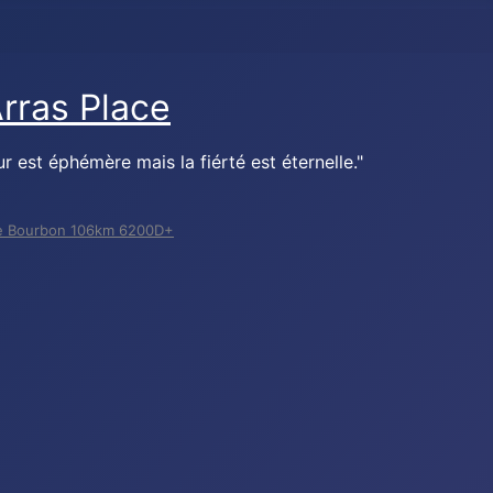
r est éphémère mais la fiérté est éternelle."
 de Bourbon 106km 6200D+