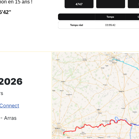
on en 15 ans !
5'42''
 2026
rs
 Connect
- Arras