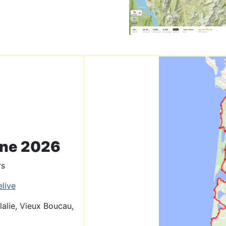
nne 2026
rs
live
lalie, Vieux Boucau,