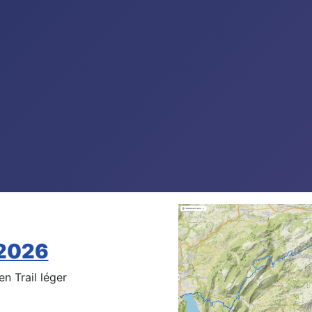
2026
n Trail léger