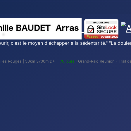
urir, c'est le moyen d'échapper a la sédentarité." "La douleu
uilles Rouges | 50km 3700m D+
70 jours :
Grand-Raid Reunion - Trail