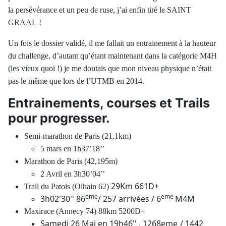
la persévérance et un peu de ruse, j’ai enfin tiré le SAINT
GRAAL !
Un fois le dossier validé, il me fallait un entrainement à la hauteur
du challenge, d’autant qu’étant maintenant dans la catégorie M4H
(les vieux quoi !) je me doutais que mon niveau physique n’était
pas le même que lors de l’UTMB en 2014.
Entrainements, courses et Trails
pour progresser.
Semi-marathon de Paris (21,1km)
5 mars en 1h37’18’’
Marathon de Paris (42,195m)
2 Avril en 3h30’04’’
29Km 661D+
Trail du Patois (
Olhain
62)
eme
eme
3h02'30'' 86
/ 257 arrivées / 6
M4M
Maxirace (Annecy 74) 88km 5200D+
Samedi 26 Mai en 19h46'
' ,
1268eme
/ 1442