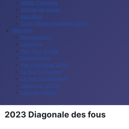
Météo Chamonix
Articles de presse
Apiculture
Cyclo Vannes-Rochefort 2024
Webcams
Panoramiques
Chamonix
Plan-Praz Arrivée
Flégère-Index
Plan Praz Hotel 2000
Le Tour (Autannes)
Le Tour (Charamillon)
Vallorcine - Floria
La Fouly (Suisse)
2023 Diagonale des fous