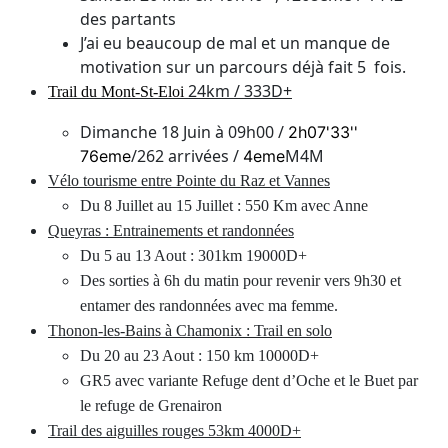
des partants
J’ai eu beaucoup de mal et un manque de
motivation sur un parcours déjà fait
5 fois
.
24km / 333D+
Trail du Mont-St-Eloi
Dimanche 18 Juin à 09h00 /
2h07'33''
/262 arrivées /
M4M
76eme
4eme
Vélo tourisme entre Pointe du Raz et Vannes
Du 8 Juillet au 15 Juillet : 550 Km avec Anne
Queyras : Entrainements et randonnées
Du 5 au 13 Aout : 301km 19000D+
Des sorties à 6h du matin pour revenir vers 9h30 et
entamer des randonnées avec ma femme.
Thonon-les-Bains à Chamonix : Trail en solo
Du 20 au 23 Aout : 150 km 10000D+
GR5 avec variante Refuge dent d’
Oche
et le
Buet
par
le refuge de
Grenairon
Trail des aiguilles rouges 53km 4000D+