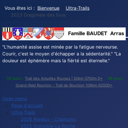
Vous êtes ici :
Bienvenue
Ultra-Trails
2023 Diagonale des fous
"L'humanité assise est minée par la fatigue nerveurse.
Courir, c'est le moyen d'échapper a la sédentarité." "La
douleur est éphémère mais la fiérté est éternelle."
50 jours :
Trail des Aiguilles Rouges | 50km 3700m D+
69 jours :
Grand-Raid Reunion - Trail de Bourbon 106km 6200D+
Open menu
Page d'accueil
Ultra-Trails
2026 Annecy - Chamonix
2025 Grenoble-La Roche