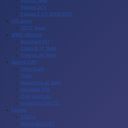
Photos Jeep
Photos 2CV
Etapes 2 CV 2009-2011
IOS Apps
GQTT Apps
WW2-Histoire
Bouchard FFI
Crash B-17 1944
3 héros de 1944
Sports CAP
Ultra-Trails
Trails
Marathons et Semi
Resultats FFA
ITRA résultats
Impulsion CM-CIC
Famille
27BCA
Michel BAUDET