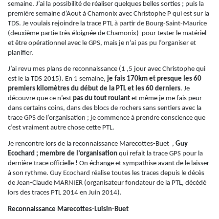
semaine. J’ai la possibilité de réaliser quelques belles sorties ; puis la
première semaine d’Aout à Chamonix avec Christophe P qui est sur la
TDS. Je voulais rejoindre la trace PTL à partir de Bourg-Saint-Maurice
(deuxième partie très éloignée de Chamonix)
pour tester le matériel
et être opérationnel avec le GPS, mais je n’ai pas pu l’organiser et
planifier.
J’ai revu mes plans de reconnaissance (1 ,5 jour avec Christophe qui
est le la TDS 2015). En 1 semaine,
je fais 170km et presque les 60
premiers kilomètres du début de la PTL et les 60 derniers
. Je
découvre que ce n’est
pas du tout roulant
et même je me fais peur
dans certains coins, dans des blocs de rochers sans sentiers avec la
trace GPS de l’organisation ; je commence à prendre conscience que
c’est vraiment autre chose cette PTL.
Je rencontre lors de la reconnaissance
Marecottes-
Buet
,
Guy
Ecochard ; membre de l’organisation
qui refait la trace GPS pour la
dernière trace officielle ! On échange et sympathise avant de le laisser
à son rythme. Guy Ecochard réalise toutes les traces depuis le décès
de Jean-Claude MARNIER (organisateur fondateur de la PTL, décédé
lors des traces PTL 2014 en Juin 2014).
Reconnaissance
Marecottes-Luisin-Buet