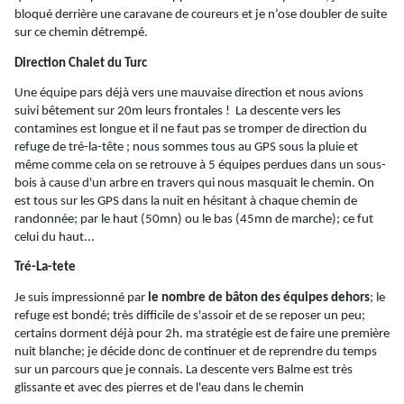
bloqué derrière une caravane de coureurs et je n’ose doubler de suite
sur ce chemin détrempé.
Direction Chalet du Turc
Une équipe pars déjà vers une mauvaise direction et nous avions
suivi bêtement sur 20m leurs frontales ! La descente vers les
contamines est longue et il ne faut pas se tromper de direction du
refuge de
tré
-la-tête ; nous sommes tous au GPS sous la pluie et
même comme cela on se retrouve à 5 équipes perdues dans un sous-
bois à cause d'un arbre en travers qui nous masquait le chemin. On
est tous sur les GPS dans la nuit en hésitant à chaque chemin de
randonnée; par le haut (50mn) ou le bas (45mn de marche); ce fut
celui du haut...
Tré
-La-
tete
Je suis impressionné par
le nombre de bâton des équipes dehors
; le
refuge est bondé; très difficile de s'assoir et de se reposer un peu;
certains dorment déjà pour 2h.
ma
stratégie est de faire une première
nuit blanche; je décide donc de continuer et de reprendre du temps
sur un parcours que je connais. La descente vers Balme est très
glissante et avec des pierres et de l'eau dans le chemin