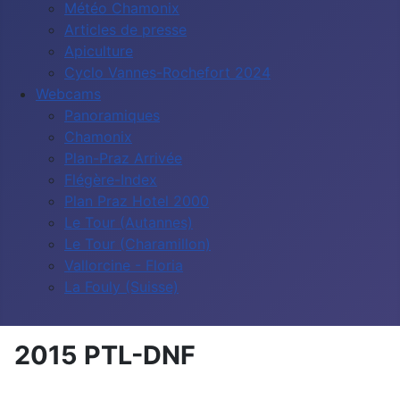
Météo Chamonix
Articles de presse
Apiculture
Cyclo Vannes-Rochefort 2024
Webcams
Panoramiques
Chamonix
Plan-Praz Arrivée
Flégère-Index
Plan Praz Hotel 2000
Le Tour (Autannes)
Le Tour (Charamillon)
Vallorcine - Floria
La Fouly (Suisse)
2015 PTL-DNF