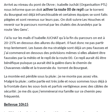
Arrivé au niveau du pont de l’Arve ; Isabelle Juchât (Organisation PTL)
nous informe que on doit
activer la route 00 de repli
car le torrent
du
Bourgeat
est déjà infranchissable et certaines équipes se sont faits
piégées et sont revenus sur leurs pas. On doit suivre Les Houches et
revenir sur le parcours normal par les chalets des
Arandelys
par la
route ‘des Gens’.
J’ai lu sur les mails d’Isabelle JUCHAT qu’à la fin du parcours on est à
20-25% en dessous des allures du départ. Il faut donc ne pas partir
trop lentement. Les bases de ma stratégie sont déjà un peu fausses et
j’ai commencé en dessous des prévisions mêmes si elles allaient être
faussées par la météo et le repli de la route 00. Ce repli aurait dû être
bénéfique puisque ça aurait été la galère dans le chemin de
Chavannes vieille et la traversée du
torrent de
Bourgeat
.
La montée est pénible sous la pluie ; je ne monte pas assez vite.
Malgré la pluie ; cette partie est très jolie et nous sommes tous déjà à
la frontale dans les sous-bois et parfois vertigineux avec des câbles de
sécurité ; je me dis que j’emmènerai ma famille sur ce chemin peu
fréquenté.
Bellevue 10h15