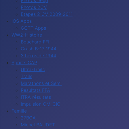
Photos Jeep
Photos 2CV
Etapes 2 CV 2009-2011
IOS Apps
GQTT Apps
WW2-Histoire
Bouchard FFI
Crash B-17 1944
3 héros de 1944
Sports CAP
Ultra-Trails
Trails
Marathons et Semi
Resultats FFA
ITRA résultats
Impulsion CM-CIC
Famille
27BCA
Michel BAUDET