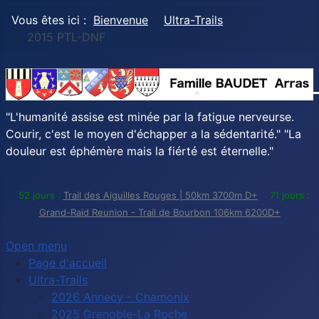
Vous êtes ici :
Bienvenue
Ultra-Trails
2015 PTL-DNF
"L'humanité assise est minée par la fatigue nerveurse.
Courir, c'est le moyen d'échapper a la sédentarité." "La
douleur est éphémère mais la fiérté est éternelle."
52 jours :
Trail des Aiguilles Rouges | 50km 3700m D+
71 jours :
Grand-Raid Reunion - Trail de Bourbon 106km 6200D+
Open menu
Page d'accueil
Ultra-Trails
2026 Annecy - Chamonix
2025 Grenoble-La Roche