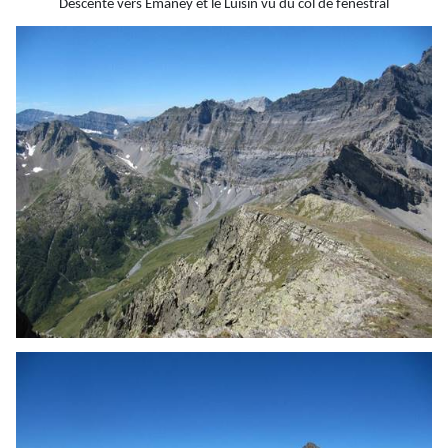
Descente vers
Emaney
et le
Luisin
vu du col de
fenestral