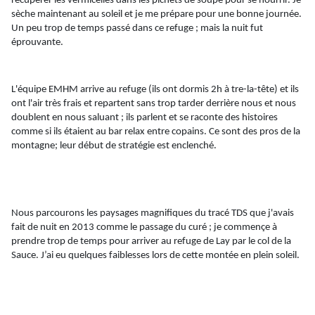
récupérer les vermicelles dans les pichets de soupe pour se nourrir. Je
sèche maintenant au soleil et je me prépare pour une bonne journée.
Un peu trop de temps passé dans ce refuge ; mais la nuit fut
éprouvante.
L'équipe EMHM arrive au refuge (ils ont dormis 2h à
tre
-la-tête) et ils
ont l'air très frais et repartent sans trop tarder derrière nous et nous
doublent en nous saluant ; ils parlent et se raconte des histoires
comme si ils étaient au bar relax entre copains. Ce sont des pros de la
montagne; leur début de stratégie est enclenché.
Nous parcourons les paysages magnifiques du tracé TDS que j'avais
fait de nuit en 2013 comme le passage du curé ; je
commençe
à
prendre trop de temps pour arriver au refuge de Lay par le col de la
Sauce. J’ai eu quelques faiblesses lors de cette montée en plein soleil.