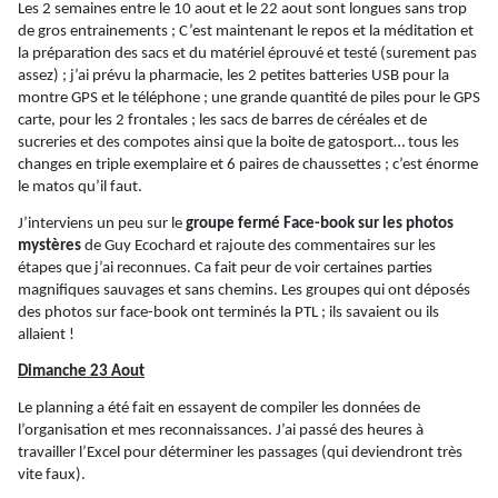
Les 2 semaines entre le 10 aout et le 22 aout sont longues sans trop
de gros entrainements ; C’est maintenant le repos et la méditation et
la préparation des sacs et du matériel éprouvé et testé (surement pas
assez) ; j’ai prévu la pharmacie, les 2 petites batteries USB pour la
montre GPS et le téléphone ; une grande quantité de piles pour le GPS
carte, pour les 2 frontales ; les sacs de barres de céréales et de
sucreries et des compotes ainsi que la boite de
gatosport
… tous les
changes en triple exemplaire et 6 paires de chaussettes ; c’est énorme
le matos qu’il faut.
J’interviens un peu sur le
groupe fermé
Face-book
sur les photos
mystères
de Guy Ecochard et rajoute des commentaires sur les
étapes que j’ai reconnues.
Ca
fait peur de voir certaines parties
magnifiques sauvages et sans chemins. Les groupes qui ont déposés
des photos sur
face-book
ont terminés la PTL ; ils savaient ou ils
allaient !
Dimanche 23 Aout
Le planning a été fait en essayent de compiler les données de
l’organisation et mes reconnaissances. J’ai passé des heures à
travailler l’Excel pour déterminer les passages (qui deviendront très
vite faux).