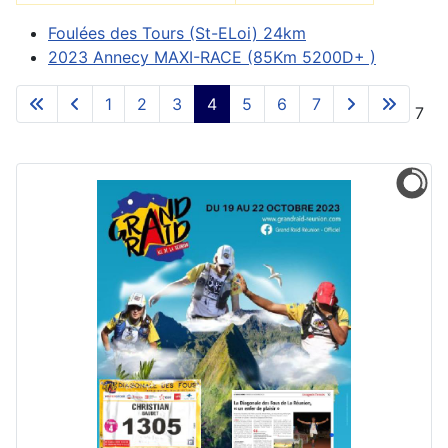
Foulées des Tours (St-ELoi) 24km
2023 Annecy MAXI-RACE (85Km 5200D+ )
1
2
3
4
5
6
7
Page 4 sur 7