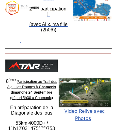
ème
2
participation
!
(avec Alix, ma fille
(2h06))
ème
8
Participation au Trail des
Aiguilles Rouges à
Chamonix
dimanche 24 Septembre
(départ 5h30 à Chamonix)
En préparation de la
Video Relive avec
Diagonale des fous
Photos
53km 4000D+ /
eme
11h12'03'' 475
/753