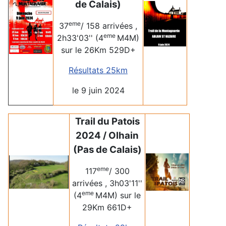
de Calais)
eme
37
/ 158 arrivées ,
eme
2h33'03'' (4
M4M)
sur le 26Km 529D+
Résultats 25km
le 9 juin 2024
Trail du Patois
2024 /
Olhain
(Pas de Calais)
eme
117
/ 300
arrivées , 3h03'11''
eme
(4
M4M) sur le
29Km 661D+