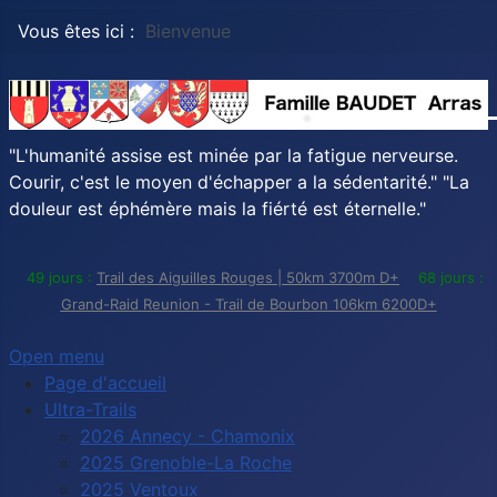
Vous êtes ici :
Bienvenue
"L'humanité assise est minée par la fatigue nerveurse.
Courir, c'est le moyen d'échapper a la sédentarité." "La
douleur est éphémère mais la fiérté est éternelle."
49 jours :
Trail des Aiguilles Rouges | 50km 3700m D+
68 jours :
Grand-Raid Reunion - Trail de Bourbon 106km 6200D+
Open menu
Page d'accueil
Ultra-Trails
2026 Annecy - Chamonix
2025 Grenoble-La Roche
2025 Ventoux