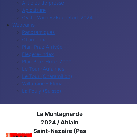
Articles de presse
Apiculture
Cyclo Vannes-Rochefort 2024
Webcams
Panoramiques
Chamonix
Plan-Praz Arrivée
Flégère-Index
Plan Praz Hotel 2000
Le Tour (Autannes)
Le Tour (Charamillon)
Vallorcine - Floria
La Fouly (Suisse)
La Montagnarde
2024 / Ablain
Saint-Nazaire
(Pas