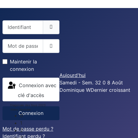
Identifiant
Mot de passe
Afficher le mot de passe
Maintenir la
connexion
Aujourd'hui
Samedi - Sem. 32
0
8
Août
Connexion avec
Dominique
W
Dernier croissant
clé d'accès
Diagonale des fous 2023
Video Youtube
Connexion
0
1
Mot de passe perdu ?
2
Identifiant perdu ?
3