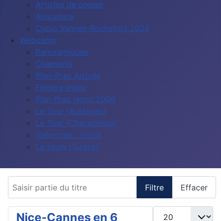
Articles de presse
Apiculture
Cyclo Vannes-Rochefort 2024
Webcams
Panoramiques
Chamonix
Plan-Praz Arrivée
Flégère-Index
Plan Praz Hotel 2000
Le Tour (Autannes)
Le Tour (Charamillon)
Vallorcine - Floria
La Fouly (Suisse)
Saisir partie du titre
Filtre
Effacer
Afficher #
Nice-Cannes en 6