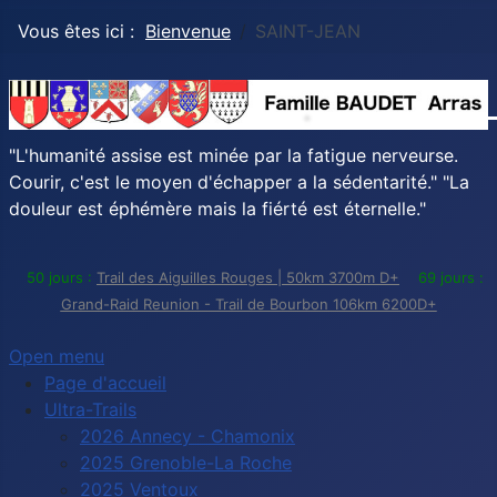
Vous êtes ici :
Bienvenue
SAINT-JEAN
"L'humanité assise est minée par la fatigue nerveurse.
Courir, c'est le moyen d'échapper a la sédentarité." "La
douleur est éphémère mais la fiérté est éternelle."
50 jours :
Trail des Aiguilles Rouges | 50km 3700m D+
69 jours :
Grand-Raid Reunion - Trail de Bourbon 106km 6200D+
Open menu
Page d'accueil
Ultra-Trails
2026 Annecy - Chamonix
2025 Grenoble-La Roche
2025 Ventoux