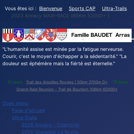
Vous êtes ici :
Bienvenue
Sports CAP
Ultra-Trails
2023 Annecy MAXI-RACE (85Km 5200D+ )
"L'humanité assise est minée par la fatigue nerveurse.
Courir, c'est le moyen d'échapper a la sédentarité." "La
douleur est éphémère mais la fiérté est éternelle."
51 jours :
Trail des Aiguilles Rouges | 50km 3700m D+
70 jours :
Grand-Raid Reunion - Trail de Bourbon 106km 6200D+
Open menu
Page d'accueil
Ultra-Trails
2026 Annecy - Chamonix
2025 Grenoble-La Roche