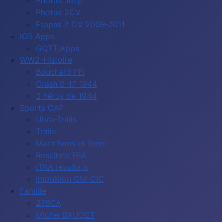
Photos Jeep
Photos 2CV
Etapes 2 CV 2009-2011
IOS Apps
GQTT Apps
WW2-Histoire
Bouchard FFI
Crash B-17 1944
3 héros de 1944
Sports CAP
Ultra-Trails
Trails
Marathons et Semi
Resultats FFA
ITRA résultats
Impulsion CM-CIC
Famille
27BCA
Michel BAUDET