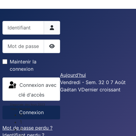
Identifiant
Mot de passe
Afficher le mot de passe
Maintenir la
connexion
Aujourd'hui
Vendredi - Sem. 32
0
7
Août
Connexion avec
Gaétan
V
Dernier croissant
clé d'accès
Diagonale des fous 2023
Video Youtube
Connexion
0
1
Mot de passe perdu ?
2
Identifiant perdu ?