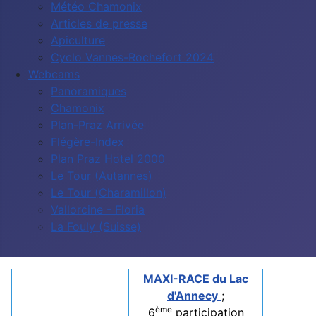
Météo Chamonix
Articles de presse
Apiculture
Cyclo Vannes-Rochefort 2024
Webcams
Panoramiques
Chamonix
Plan-Praz Arrivée
Flégère-Index
Plan Praz Hotel 2000
Le Tour (Autannes)
Le Tour (Charamillon)
Vallorcine - Floria
La Fouly (Suisse)
MAXI-RACE du Lac
d'Annecy
;
ème
6
participation